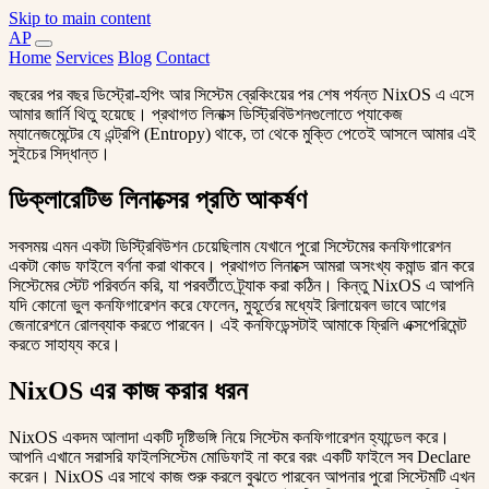
Skip to main content
A
P
Home
Services
Blog
Contact
বছরের পর বছর ডিস্ট্রো-হপিং আর সিস্টেম ব্রেকিংয়ের পর শেষ পর্যন্ত NixOS এ এসে
আমার জার্নি থিতু হয়েছে। প্রথাগত লিনাক্স ডিস্ট্রিবিউশনগুলোতে প্যাকেজ
ম্যানেজমেন্টের যে এন্ট্রপি (Entropy) থাকে, তা থেকে মুক্তি পেতেই আসলে আমার এই
সুইচের সিদ্ধান্ত।
ডিক্লারেটিভ লিনাক্সের প্রতি আকর্ষণ
সবসময় এমন একটা ডিস্ট্রিবিউশন চেয়েছিলাম যেখানে পুরো সিস্টেমের কনফিগারেশন
একটা কোড ফাইলে বর্ণনা করা থাকবে। প্রথাগত লিনাক্সে আমরা অসংখ্য কমান্ড রান করে
সিস্টেমের স্টেট পরিবর্তন করি, যা পরবর্তীতে ট্র্যাক করা কঠিন। কিন্তু NixOS এ আপনি
যদি কোনো ভুল কনফিগারেশন করে ফেলেন, মুহূর্তের মধ্যেই রিলায়েবল ভাবে আগের
জেনারেশনে রোলব্যাক করতে পারবেন। এই কনফিডেন্সটাই আমাকে ফ্রিলি এক্সপেরিমেন্ট
করতে সাহায্য করে।
NixOS এর কাজ করার ধরন
NixOS একদম আলাদা একটি দৃষ্টিভঙ্গি নিয়ে সিস্টেম কনফিগারেশন হ্যান্ডেল করে।
আপনি এখানে সরাসরি ফাইলসিস্টেম মোডিফাই না করে বরং একটি ফাইলে সব Declare
করেন। NixOS এর সাথে কাজ শুরু করলে বুঝতে পারবেন আপনার পুরো সিস্টেমটি এখন