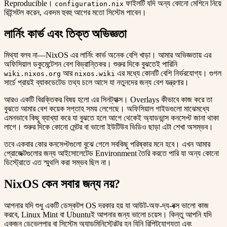
Reproducible।
ফাইলটি যদি অন্য কোনো মেশিনে নিয়ে
configuration.nix
রিইন্সটল করেন, একদম হুবহু আগের মতো সিস্টেম পাবেন।
লার্নিং কার্ভ এবং তিক্ত অভিজ্ঞতা
মিথ্যা বলব না—NixOS এর লার্নিং কার্ভ অনেক বেশি খাড়া। আমার অভিজ্ঞতায় এর
অফিসিয়াল ডকুমেন্টেশন বেশ বিভ্রান্তিকর। শুরুর দিকে বুঝতেই পারিনি
আর
এর মধ্যে কোনটি বেশি নির্ভরযোগ্য। গুগল
wiki.nixos.org
nixos.wiki
সার্চে প্রায়ই ব্যাকডেটেড তথ্য চলে আসে যা নতুনদের জন্য বেশ যন্ত্রণার।
আরও একটি বিরক্তিকর বিষয় হলো এর সিনট্যাক্স। Overlays কীভাবে কাজ করে তা
বুঝতে আমার বেশ কয়েক সপ্তাহ সময় লেগেছে। অফিসিয়াল গাইডগুলো মাঝেমধ্যে
এমনভাবে কিছু ব্যাখ্যা করে যা বুঝতে হলে আগে থেকেই অ্যাডভান্স কনসেপ্ট জানা থাকা
লাগে। শুরুর দিকে কোনো মেন্টর বা ভালো ইউটিউব ভিডিও ছাড়া এটা শেখা অসম্ভব।
তবে একবার কোর কনসেপ্টগুলো বুঝে গেলে সবকিছু পরিষ্কার মনে হবে। এখন আমার
প্রোজেক্টগুলোর জন্য আইসোলেটেড Environment তৈরি করতে পারি যা অন্য কোনো
ডিস্ট্রোতে এত স্মুথলি করা সম্ভব ছিল না।
NixOS কেন সবার জন্য নয়?
আপনার যদি শুধু একটি ডেস্কটপ OS দরকার হয় যা আউট-অফ-দ্য-বক্স ভালো কাজ
করবে, Linux Mint বা Ubuntuই আপনার জন্য ভালো চয়েস। কিন্তু আপনি যদি
একজন ডেভেলপার বা সিস্টেম অ্যাডমিনিস্ট্রেটর হন যিনি রিপিটযোগ্যতা এবং